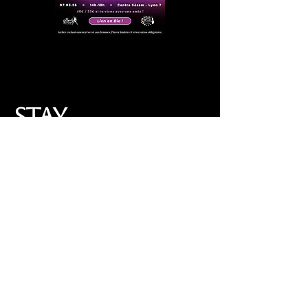
Stay
connected to
our socials
to stay
updated on
what is to
come !