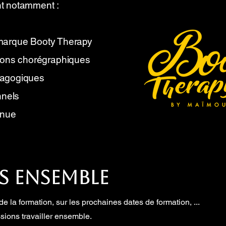
ent notamment :
la marque Booty Therapy
ions chorégraphiques
dagogiques
nnels
inue
s ensemble
e la formation, sur les prochaines dates de formation, ...
ions travailler ensemble.