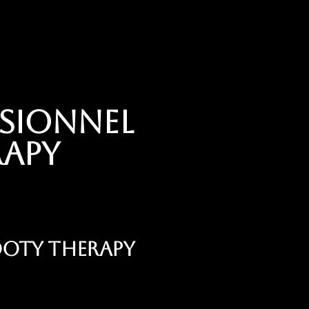
sionnel
rapy
Booty Therapy