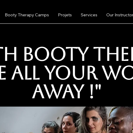
Booty Therapy Camps
Projets
Services
Our Instructo
th Booty The
e all your wo
away !"