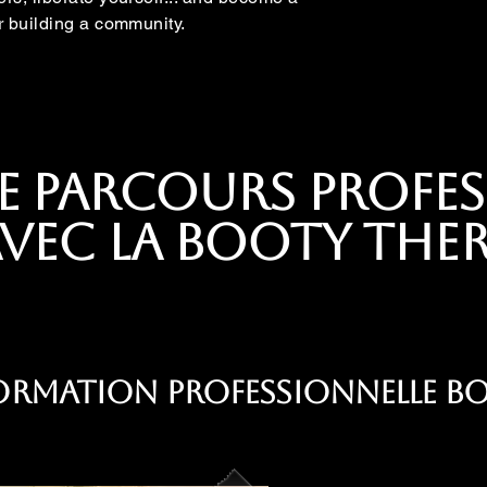
or building a community.
e parcours profes
vec la Booty The
 Formation Professionnelle 