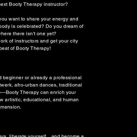
next Booty Therapy instructor?
you want to share your energy and
body is celebrated? Do you dream of
where there isn't one yet?
ork of instructors and get your city
beat of Booty Therapy!
 beginner or already a professional
twerk, afro-urban dances, traditional
le—Booty Therapy can enrich your
ew artistic, educational, and human
imension.
ers, liberate yourself... and become a