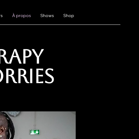
rs
À propos
Shows
Shop
rapy
rries