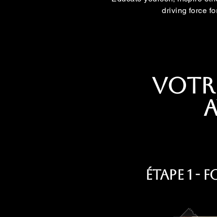
driving force f
Votr
a
Étape 1 -