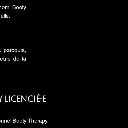
 nom Booty
lle.
u parcours,
eurs de la
 licencié·e
ionnel Booty Therapy.