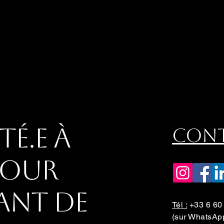
é.e à
Cont
pour
ant de
Tél :
+33 6 60
(sur WhatsAp