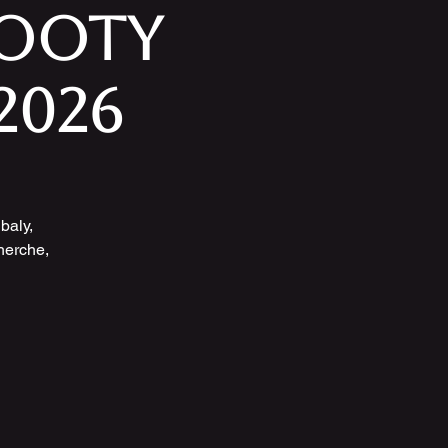
BOOTY
2026
baly,
herche,