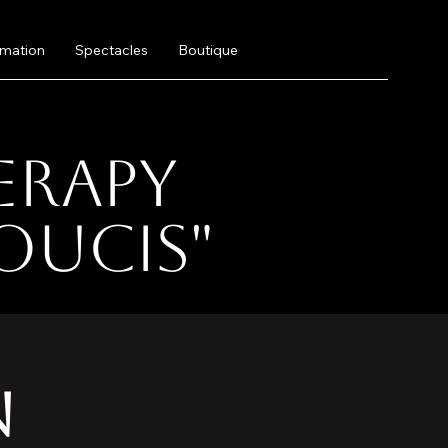
mation
Spectacles
Boutique
herapy
oucis"
N