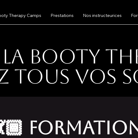
ooty Therapy Camps
Prestations
Nos instructeurices
For
 la Booty T
z tous vos s
💃🏾 FORMATIO