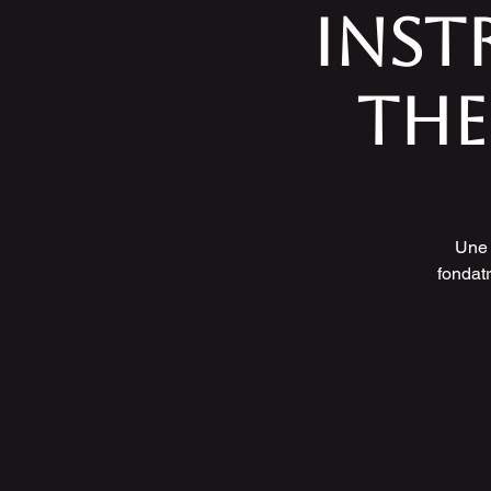
INST
THE
Une 
fondat