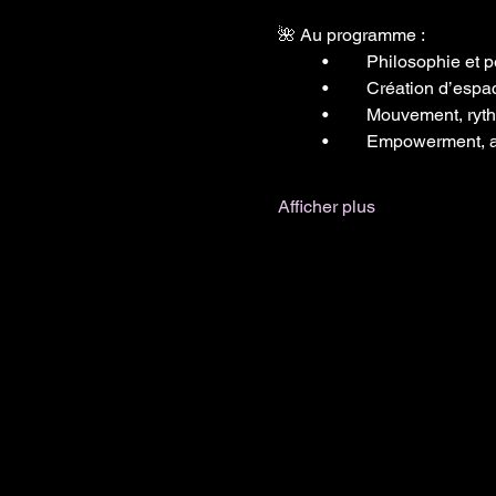
🌺 Au programme :
	•	Philosophie e
	•	Création d’esp
	•	Mouvement, ryt
	•	Empowerment, 
Afficher plus